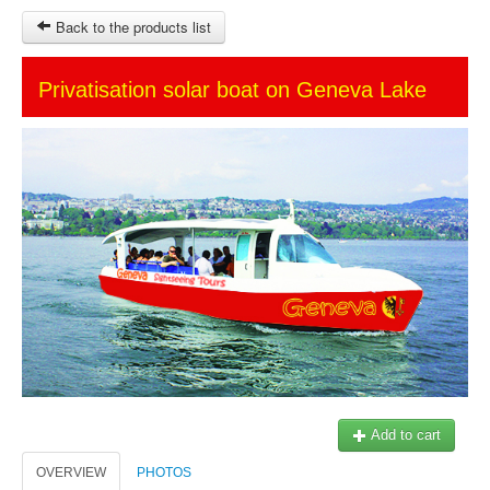
Back to the products list
HOME
Privatisation solar boat on Geneva Lake
SITEMAP
OTHER SITES
Ticket-Point
Keytours
Transfers Service
$
MY CART
SIGN IN
© 2023 Swisstours Transports SA - All rights reserved.
Add to cart
OVERVIEW
PHOTOS